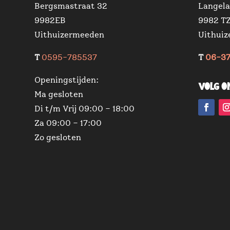
Bergsmastraat 32
Langela
9982EB
9982 T
Uithuizermeeden
Uithui
T
0595-785537
T
06-3
Openingstijden:
Volg o
Ma gesloten
Di t/m Vrij 09:00 – 18:00
Za 09:00 – 17:00
Zo gesloten