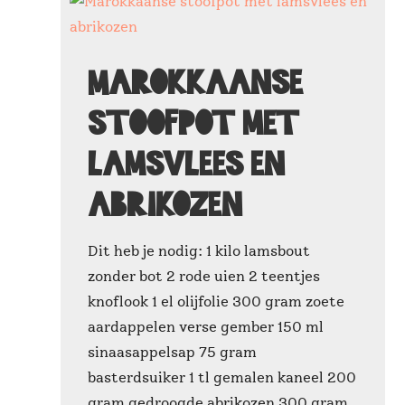
Marokkaanse
stoofpot met
lamsvlees en
abrikozen
Dit heb je nodig: 1 kilo lamsbout
zonder bot 2 rode uien 2 teentjes
knoflook 1 el olijfolie 300 gram zoete
aardappelen verse gember 150 ml
sinaasappelsap 75 gram
basterdsuiker 1 tl gemalen kaneel 200
gram gedroogde abrikozen 300 gram