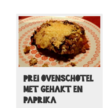
Prei ovenschotel
met gehakt en
paprika