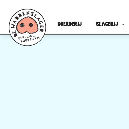
Boerderij
Slagerij