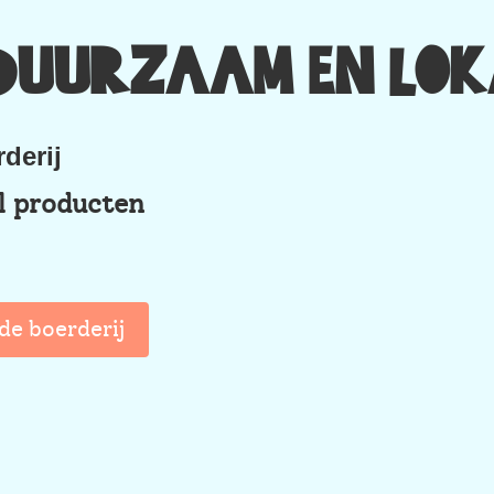
, Duurzaam en Lo
derij
l producten
de boerderij